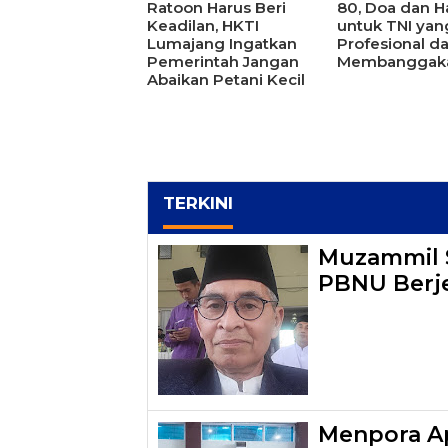
Ratoon Harus Beri
80, Doa dan H
Keadilan, HKTI
untuk TNI yan
Lumajang Ingatkan
Profesional d
Pemerintah Jangan
Membanggak
Abaikan Petani Kecil
TERKINI
Muzammil S
PBNU Berj
Menpora Ap