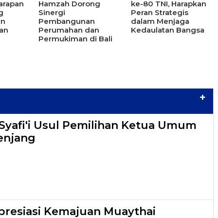
arapan
Hamzah Dorong
ke-80 TNI, Harapkan
g
Sinergi
Peran Strategis
an
Pembangunan
dalam Menjaga
an
Perumahan dan
Kedaulatan Bangsa
Permukiman di Bali
+
yafi'i Usul Pemilihan Ketua Umum
enjang
resiasi Kemajuan Muaythai