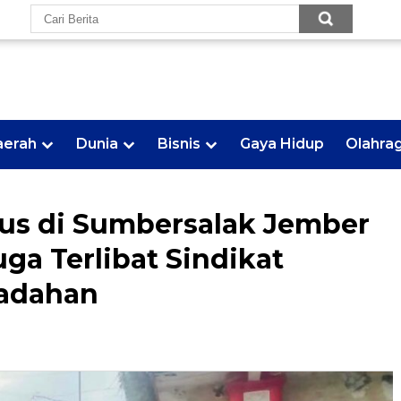
aerah
Dunia
Bisnis
Gaya Hidup
Olahra
us di Sumbersalak Jember
uga Terlibat Sindikat
adahan