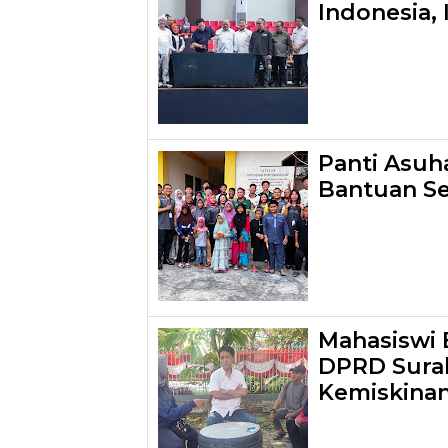
Indonesia,
Panti Asuh
Bantuan S
Mahasiswi 
DPRD Surab
Kemiskinan