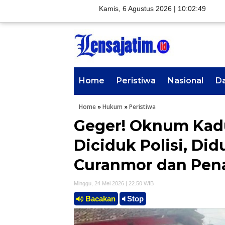
Kamis, 6 Agustus 2026 |
10:02:50
Home
Peristiwa
Nasional
D
Home
»
Hukum
»
Peristiwa
Geger! Oknum Kad
Diciduk Polisi, Did
Curanmor dan Pen
Minggu, 24 Mei 2026 | 22.50 WIB
Bacakan
Stop