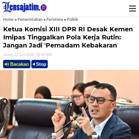
Home
»
Pemerintahan
»
Peristiwa
»
Politik
M
Ketua Komisi XIII DPR RI Desak Kemen
e
Imipas Tinggalkan Pola Kerja Rutin:
Jangan Jadi 'Pemadam Kebakaran
n
Jumat, 12 Juni 2026 | 20.49 WIB
u
Bacakan
Stop