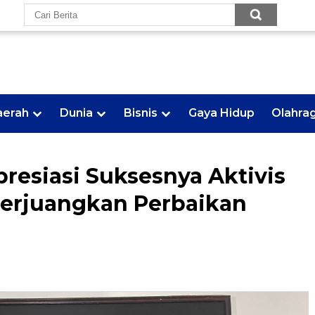
aerah
Dunia
Bisnis
Gaya Hidup
Olahra
resiasi Suksesnya Aktivis
rjuangkan Perbaikan