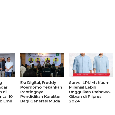
g
Era Digital, Freddy
Survei LPMM : Kaum
ndar
Poernomo Tekankan
Milenial Lebih
p di
Pentingnya
Unggulkan Prabowo-
ntai 10
Pendidikan Karakter
Gibran di Pilpres
b Emil
Bagi Generasi Muda
2024