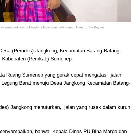
ersama sekretaris Majelis silaturrahmi Selendang Hitam, Emha Bayjuri.
Desa (Pemdes) Jangkong, Kecamatan Batang-Batang,
h Kabupaten (Pemkab) Sumenep.
ta Ruang Sumenep yang gerak cepat mengatasi jalan
a Legung Barat menuju Desa Jangkong Kecamatan Batang-
ades) Jangkong menuturkan, jalan yang rusak dalam kurun
if menyampaikan, bahwa Kepala Dinas PU Bina Marga dan