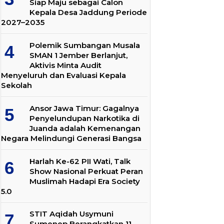
Siap Maju sebagai Calon
Kepala Desa Jaddung Periode
2027–2035
Polemik Sumbangan Musala
SMAN 1 Jember Berlanjut,
Aktivis Minta Audit
Menyeluruh dan Evaluasi Kepala
Sekolah
Ansor Jawa Timur: Gagalnya
Penyelundupan Narkotika di
Juanda adalah Kemenangan
Negara Melindungi Generasi Bangsa
Harlah Ke-62 PII Wati, Talk
Show Nasional Perkuat Peran
Muslimah Hadapi Era Society
5.0
STIT Aqidah Usymuni
Sumenep Berangkatkan 11