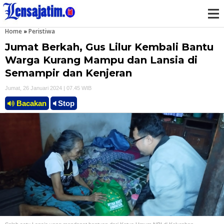
Home
»
Peristiwa
M
Jumat Berkah, Gus Lilur Kembali Bantu
e
Warga Kurang Mampu dan Lansia di
Semampir dan Kenjeran
n
Jumat, 26 Januari 2024 | 07.45 WIB
u
Bacakan
Stop