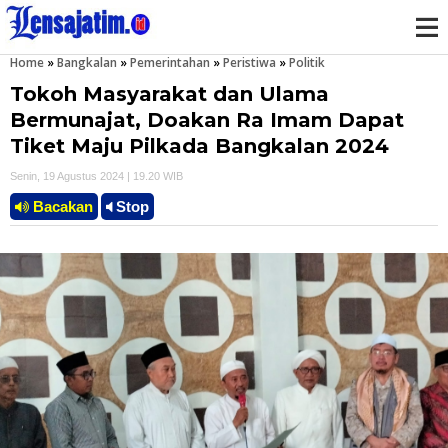
Home
»
Bangkalan
»
Pemerintahan
»
Peristiwa
»
Politik
M
Tokoh Masyarakat dan Ulama
e
Bermunajat, Doakan Ra Imam Dapat
Tiket Maju Pilkada Bangkalan 2024
n
Senin, 19 Agustus 2024 | 19.20 WIB
u
Bacakan
Stop