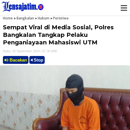
Home
»
Bangkalan
»
Hukum
»
Peristiwa
M
Sempat Viral di Media Sosial, Polres
e
Bangkalan Tangkap Pelaku
Penganiayaan Mahasiswi UTM
n
Rabu, 25 September 2024 | 07.30 WIB
u
Bacakan
Stop