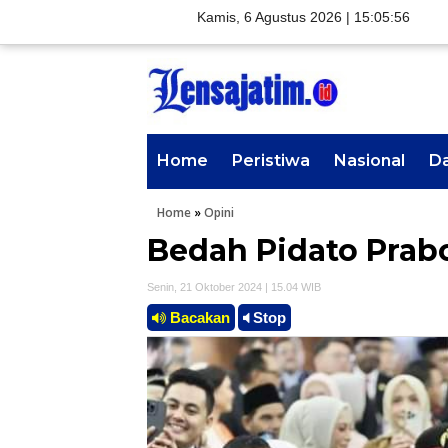
Kamis, 6 Agustus 2026 |
15:05:57
Home
Peristiwa
Nasional
D
Home
»
Opini
Bedah Pidato Pra
Senin, 21 Oktober 2024 | 15.04 WIB
Bacakan
Stop