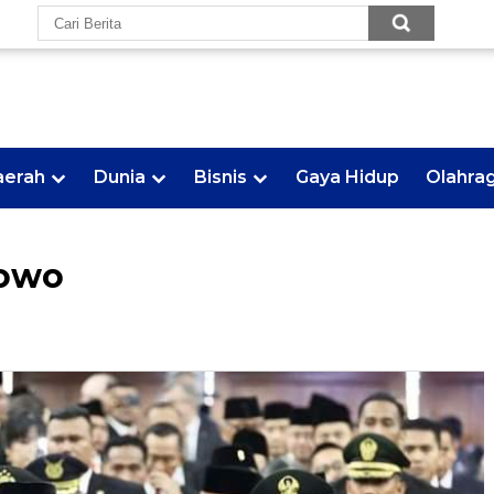
aerah
Dunia
Bisnis
Gaya Hidup
Olahra
bowo