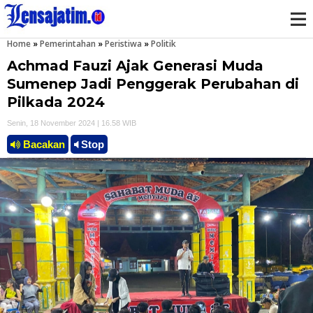
Home
»
Pemerintahan
»
Peristiwa
»
Politik
M
Achmad Fauzi Ajak Generasi Muda
e
Sumenep Jadi Penggerak Perubahan di
Pilkada 2024
n
Senin, 18 November 2024 | 16.58 WIB
u
Bacakan
Stop