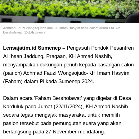
Achmad Fauzi Wongsojudoh dan KH Imam Hasyim hadir dalam acara FAHAM
Bersholawat. (Dok/Istimewa).
Lensajatim.id Sumenep –
Pengasuh Pondok Pesantren
Al Ihsan Jaddung, Pragaan, KH Ahmad Nashih,
menyampaikan dukungan penuh kepada pasangan calon
(paslon) Achmad Fauzi Wongsojudo-KH Imam Hasyim
(Faham) dalam Pilkada Sumenep 2024.
Dalam acara 'Faham Bersholawat' yang digelar di Desa
Karduluk pada Jumat (22/11/2024), KH Ahmad Nashih
secara tegas mengajak masyarakat untuk memilih
paslon tersebut pada pemungutan suara yang akan
berlangsung pada 27 November mendatang.