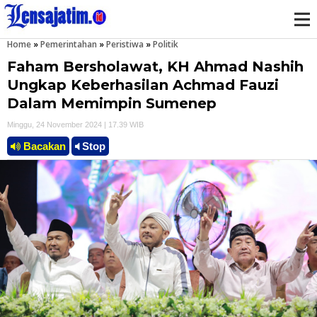
Home
»
Pemerintahan
»
Peristiwa
»
Politik
M
Faham Bersholawat, KH Ahmad Nashih
e
Ungkap Keberhasilan Achmad Fauzi
Dalam Memimpin Sumenep
n
Minggu, 24 November 2024 | 17.39 WIB
u
Bacakan
Stop