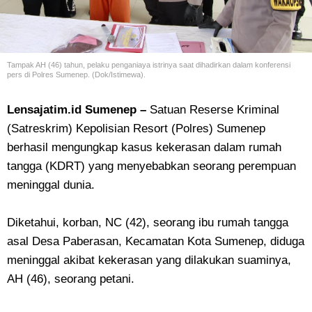
Tampak AH (46) tahun, pelaku penganiaya istrinya saat dihadirkan dalam konferensi
pers di Polres Sumenep. (Dok/Istimewa).
Lensajatim.id Sumenep –
Satuan Reserse Kriminal
(Satreskrim) Kepolisian Resort (Polres) Sumenep
berhasil mengungkap kasus kekerasan dalam rumah
tangga (KDRT) yang menyebabkan seorang perempuan
meninggal dunia.
Diketahui, korban, NC (42), seorang ibu rumah tangga
asal Desa Paberasan, Kecamatan Kota Sumenep, diduga
meninggal akibat kekerasan yang dilakukan suaminya,
AH (46), seorang petani.