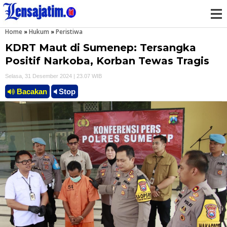
Home
»
Hukum
»
Peristiwa
M
KDRT Maut di Sumenep: Tersangka
e
Positif Narkoba, Korban Tewas Tragis
Selasa, 31 Desember 2024 | 23.07 WIB
n
Bacakan
Stop
u