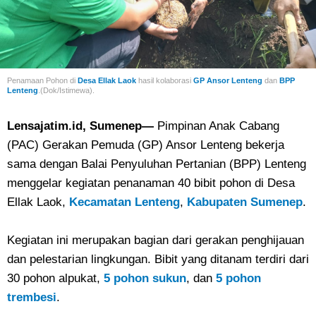
Penamaan Pohon di
Desa Ellak Laok
hasil kolaborasi
GP Ansor Lenteng
dan
BPP
Lenteng
.(Dok/Istimewa).
Lensajatim.id, Sumenep—
Pimpinan Anak Cabang
(PAC) Gerakan Pemuda (GP) Ansor Lenteng bekerja
sama dengan Balai Penyuluhan Pertanian (BPP) Lenteng
menggelar kegiatan penanaman 40 bibit pohon di Desa
Ellak Laok,
Kecamatan Lenteng
,
Kabupaten Sumenep
.
Kegiatan ini merupakan bagian dari gerakan penghijauan
dan pelestarian lingkungan. Bibit yang ditanam terdiri dari
30 pohon alpukat,
5 pohon sukun
, dan
5 pohon
trembesi
.