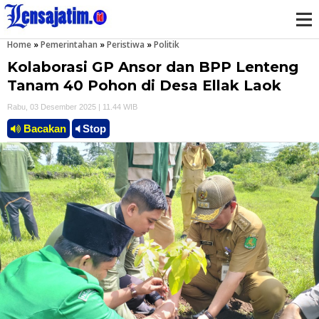
Home
»
Pemerintahan
»
Peristiwa
»
Politik
M
Kolaborasi GP Ansor dan BPP Lenteng
e
Tanam 40 Pohon di Desa Ellak Laok
Rabu, 03 Desember 2025 | 11.44 WIB
n
Bacakan
Stop
u