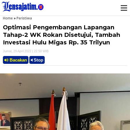
Home
»
Peristiwa
M
Optimasi Pengembangan Lapangan
e
Tahap-2 WK Rokan Disetujui, Tambah
Investasi Hulu Migas Rp. 35 Trilyun
n
Jumat, 29 April 2022 | 22.50 WIB
u
Bacakan
Stop