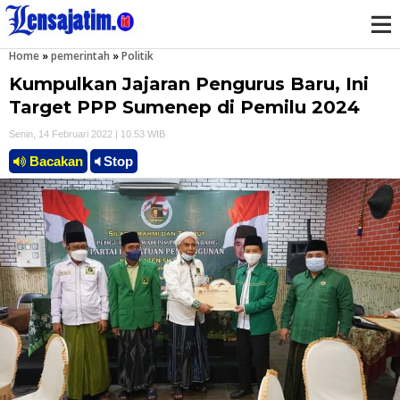
Home
»
pemerintah
»
Politik
M
Kumpulkan Jajaran Pengurus Baru, Ini
e
Target PPP Sumenep di Pemilu 2024
Senin, 14 Februari 2022 | 10.53 WIB
n
Bacakan
Stop
u