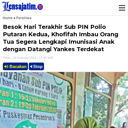
Home
»
Peristiwa
M
Besok Hari Terakhir Sub PIN Polio
e
Putaran Kedua, Khofifah Imbau Orang
Tua Segera Lengkapi Imunisasi Anak
n
dengan Datangi Yankes Terdekat
u
Sabtu, 24 Februari 2024 | 13.45 WIB
Bacakan
Stop