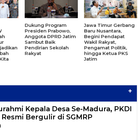
Dukung Program
Jawa Timur Gerbang
W
Presiden Prabowo,
Baru Nusantara,
ah
Anggota DPRD Jatim
Begini Pendapat
ur
Sambut Baik
Wakil Rakyat,
njadikan
Pendirian Sekolah
Pengamat Politik,
ibah
Rakyat
hingga Ketua PKS
Kita
Jatim
+
turahmi Kepala Desa Se-Madura, PKDI
6 Resmi Bergulir di SGMRP
n