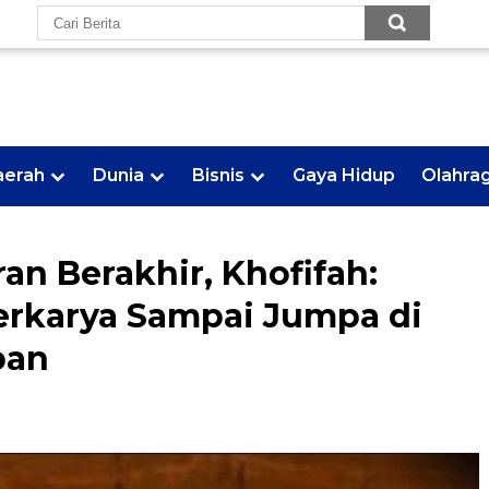
aerah
Dunia
Bisnis
Gaya Hidup
Olahra
an Berakhir, Khofifah:
erkarya Sampai Jumpa di
pan