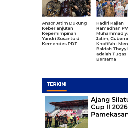
Ansor Jatim Dukung
Hadiri Kajian
Keberlanjutan
Ramadhan P
Kepemimpinan
Muhammadiy
Yandri Susanto di
Jatim, Gubern
Kemendes PDT
Khofifah : Me
Baldah Thayy
adalah Tugas 
Bersama
TERKINI
Ajang Sila
Cup II 202
Pamekasa