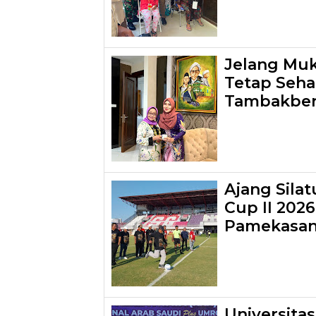
Jelang Mu
Tetap Sehat
Tambakber
Ajang Sila
Cup II 202
Pamekasa
Universita