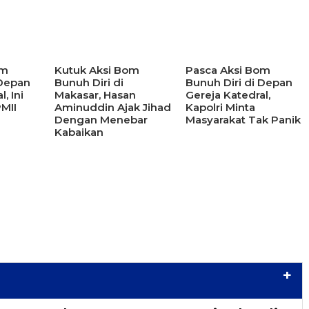
om
Kutuk Aksi Bom
Pasca Aksi Bom
 Depan
Bunuh Diri di
Bunuh Diri di Depan
, Ini
Makasar, Hasan
Gereja Katedral,
PMII
Aminuddin Ajak Jihad
Kapolri Minta
Dengan Menebar
Masyarakat Tak Panik
Kabaikan
+