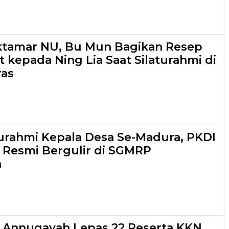
ktamar NU, Bu Mun Bagikan Resep
 kepada Ning Lia Saat Silaturahmi di
as
turahmi Kepala Desa Se-Madura, PKDI
6 Resmi Bergulir di SGMRP
n
s Annuqayah Lepas 22 Peserta KKN