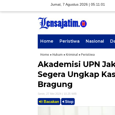
Jumat, 7 Agustus 2026 |
05:11:02
Home
Peristiwa
Nasional
D
Home
»
Hukum
»
Kriminal
»
Peristiwa
Akademisi UPN Jak
Segera Ungkap Kas
Bragung
Senin, 27 Mei 2024 | 10.25 WIB
Bacakan
Stop