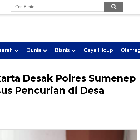
aerah
Dunia
Bisnis
Gaya Hidup
Olahra
arta Desak Polres Sumenep
us Pencurian di Desa