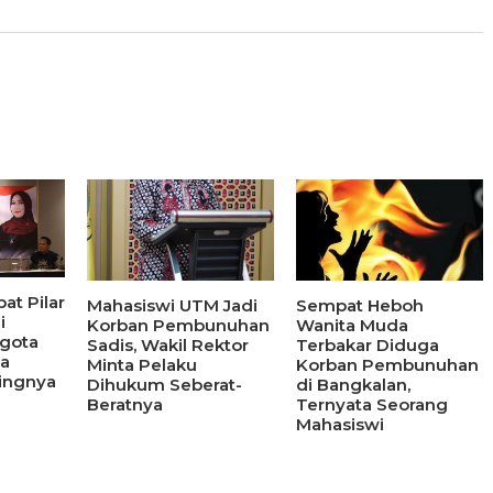
at Pilar
Mahasiswi UTM Jadi
Sempat Heboh
i
Korban Pembunuhan
Wanita Muda
ggota
Sadis, Wakil Rektor
Terbakar Diduga
ia
Minta Pelaku
Korban Pembunuhan
ingnya
Dihukum Seberat-
di Bangkalan,
Beratnya
Ternyata Seorang
Mahasiswi