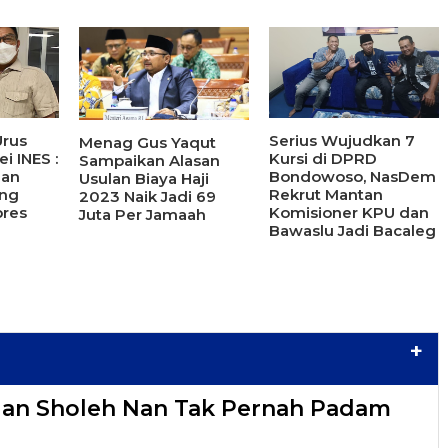
rus
Serius Wujudkan 7
Menag Gus Yaqut
i INES :
Kursi di DPRD
Sampaikan Alasan
han
Bondowoso, NasDem
Usulan Biaya Haji
ang
Rekrut Mantan
2023 Naik Jadi 69
pres
Komisioner KPU dan
Juta Per Jamaah
Bawaslu Jadi Bacaleg
+
lan Sholeh Nan Tak Pernah Padam