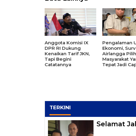
Anggota Komisi IX
Pengalaman U
DPR RI Dukung
Ekonomi, Surve
Kenaikan Tarif JKN,
Airlangga Pili
Tapi Begini
Masyarakat Y
Catatannya
Tepat Jadi Ca
TERKINI
Selamat Ja