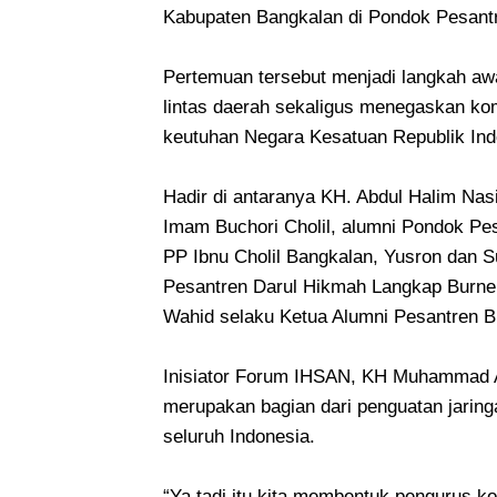
Kabupaten Bangkalan di Pondok Pesantr
Pertemuan tersebut menjadi langkah awa
lintas daerah sekaligus menegaskan ko
keutuhan Negara Kesatuan Republik In
Hadir di antaranya KH. Abdul Halim Nasi
Imam Buchori Cholil, alumni Pondok Pe
PP Ibnu Cholil Bangkalan, Yusron dan S
Pesantren Darul Hikmah Langkap Burneh
Wahid selaku Ketua Alumni Pesantren B
Inisiator Forum IHSAN, KH Muhammad Al
merupakan bagian dari penguatan jaringa
seluruh Indonesia.
“Ya tadi itu kita membentuk pengurus k