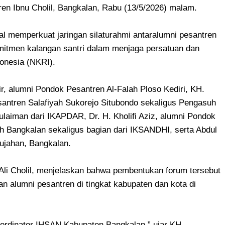
en Ibnu Cholil, Bangkalan, Rabu (13/5/2026) malam.
l memperkuat jaringan silaturahmi antaralumni pesantren
mitmen kalangan santri dalam menjaga persatuan dan
donesia (NKRI).
r, alumni Pondok Pesantren Al-Falah Ploso Kediri, KH.
santren Salafiyah Sukorejo Situbondo sekaligus Pengasuh
ulaiman dari IKAPDAR, Dr. H. Kholifi Aziz, alumni Pondok
 Bangkalan sekaligus bagian dari IKSANDHI, serta Abdul
ujahan, Bangkalan.
i Cholil, menjelaskan bahwa pembentukan forum tersebut
n alumni pesantren di tingkat kabupaten dan kota di
oordinator IHSAN Kabupaten Bangkalan,” ujar KH