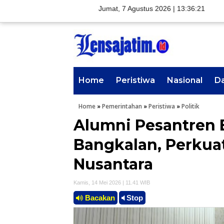
Jumat, 7 Agustus 2026 |
13:36:22
Home
Peristiwa
Nasional
D
Home
»
Pemerintahan
»
Peristiwa
»
Politik
Alumni Pesantren
Bangkalan, Perkuat
Nusantara
Kamis, 14 Mei 2026 | 11.41 WIB
Bacakan
Stop