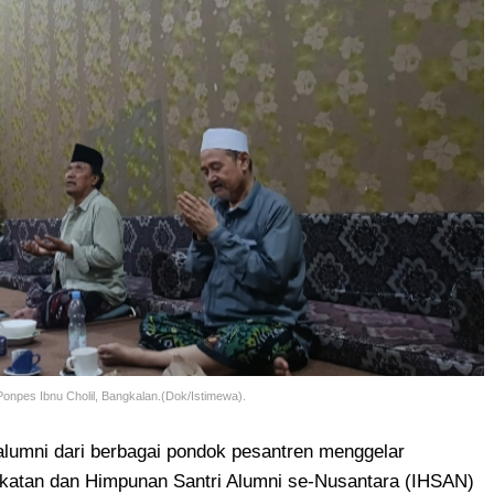
npes Ibnu Cholil, Bangkalan.(Dok/Istimewa).
alumni dari berbagai pondok pesantren menggelar
katan dan Himpunan Santri Alumni se-Nusantara (IHSAN)