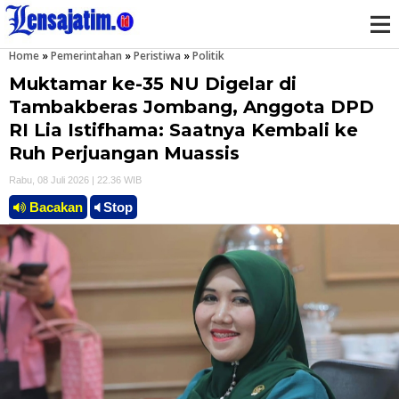
Home
»
Pemerintahan
»
Peristiwa
»
Politik
M
Muktamar ke-35 NU Digelar di
e
Tambakberas Jombang, Anggota DPD
RI Lia Istifhama: Saatnya Kembali ke
n
Ruh Perjuangan Muassis
u
Rabu, 08 Juli 2026 | 22.36 WIB
Bacakan
Stop