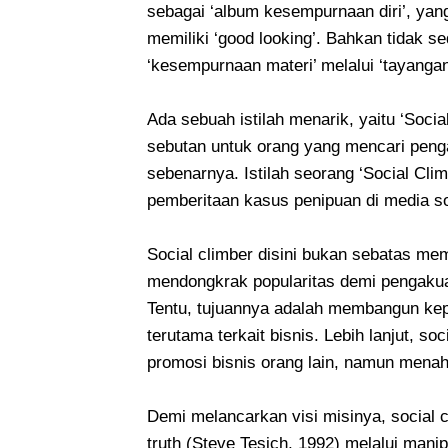
sebagai ‘album kesempurnaan diri’, ya
memiliki ‘good looking’. Bahkan tidak 
‘kesempurnaan materi’ melalui ‘tayangan
Ada sebuah istilah menarik, yaitu ‘Soci
sebutan untuk orang yang mencari pengak
sebenarnya. Istilah seorang ‘Social Cl
pemberitaan kasus penipuan di media so
Social climber disini bukan sebatas mem
mendongkrak popularitas demi pengakuan 
Tentu, tujuannya adalah membangun kep
terutama terkait bisnis. Lebih lanjut, so
promosi bisnis orang lain, namun menahb
Demi melancarkan visi misinya, social 
truth (Steve Tesich, 1992) melalui mani