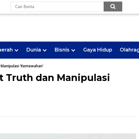
aerah
Dunia
Bisnis
Gaya Hidup
Olahra
n Manipulasi ‘Kemewahan’
st Truth dan Manipulasi