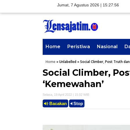
Jumat, 7 Agustus 2026 |
15:27:57
Home
Peristiwa
Nasional
D
Home
»
Unlabelled
»
Social Climber, Post Truth da
Social Climber, Po
‘Kemewahan’
Selasa, 19 April 2022 | 15.02 WIB
Bacakan
Stop