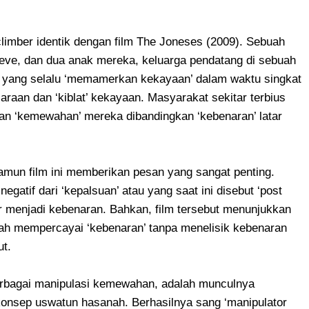
climber identik dengan film The Joneses (2009). Sebuah
teve, dan dua anak mereka, keluarga pendatang di sebuah
ka yang selalu ‘memamerkan kekayaan’ dalam waktu singkat
aan dan ‘kiblat’ kekayaan. Masyarakat sekitar terbius
gan ‘kemewahan’ mereka dibandingkan ‘kebenaran’ latar
mun film ini memberikan pesan yang sangat penting.
gatif dari ‘kepalsuan’ atau yang saat ini disebut ‘post
r menjadi kebenaran. Bahkan, film tersebut menunjukkan
ah mempercayai ‘kebenaran’ tanpa menelisik kebenaran
ut.
berbagai manipulasi kemewahan, adalah munculnya
 konsep uswatun hasanah. Berhasilnya sang ‘manipulator