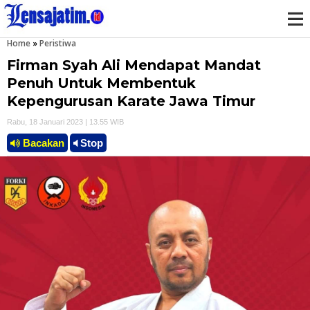
Home
»
Peristiwa
M
Firman Syah Ali Mendapat Mandat
e
Penuh Untuk Membentuk
Kepengurusan Karate Jawa Timur
n
Rabu, 18 Januari 2023 | 13.55 WIB
u
Bacakan
Stop