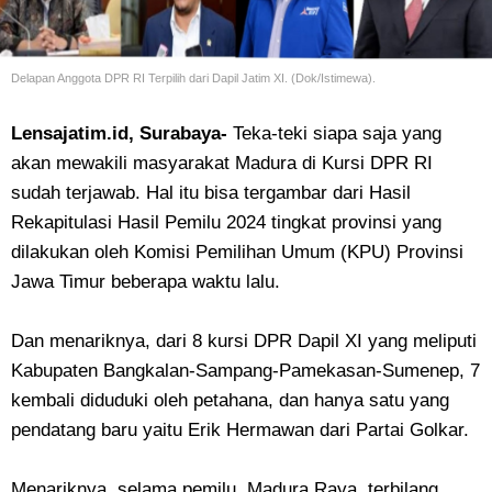
Delapan Anggota DPR RI Terpilih dari Dapil Jatim XI. (Dok/Istimewa).
Lensajatim.id, Surabaya-
Teka-teki siapa saja yang
akan mewakili masyarakat Madura di Kursi DPR RI
sudah terjawab. Hal itu bisa tergambar dari Hasil
Rekapitulasi Hasil Pemilu 2024 tingkat provinsi yang
dilakukan oleh Komisi Pemilihan Umum (KPU) Provinsi
Jawa Timur beberapa waktu lalu.
Dan menariknya, dari 8 kursi DPR Dapil XI yang meliputi
Kabupaten Bangkalan-Sampang-Pamekasan-Sumenep, 7
kembali diduduki oleh petahana, dan hanya satu yang
pendatang baru yaitu Erik Hermawan dari Partai Golkar.
Menariknya, selama pemilu, Madura Raya terbilang