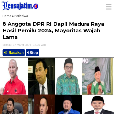
Home
»
Peristiwa
M
8 Anggota DPR RI Dapil Madura Raya
e
Hasil Pemilu 2024, Mayoritas Wajah
Lama
n
Minggu, 17 Maret 2024 | 15.05 WIB
u
Bacakan
Stop