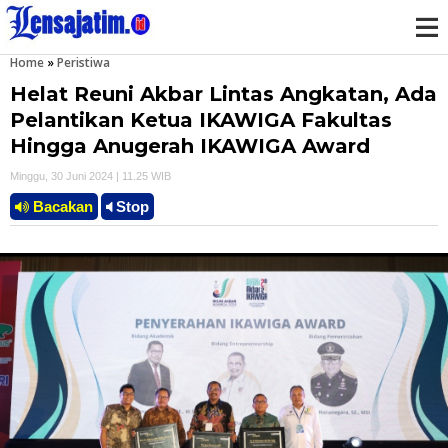
Home
»
Peristiwa
M
Helat Reuni Akbar Lintas Angkatan, Ada
e
Pelantikan Ketua IKAWIGA Fakultas
Hingga Anugerah IKAWIGA Award
n
Minggu, 30 Juni 2024 | 11.25 WIB
u
Bacakan
Stop