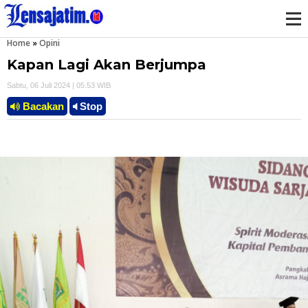
Home
»
Opini
M
Kapan Lagi Akan Berjumpa
e
Sabtu, 06 Juli 2024 | 05.53 WIB
n
Bacakan
Stop
u