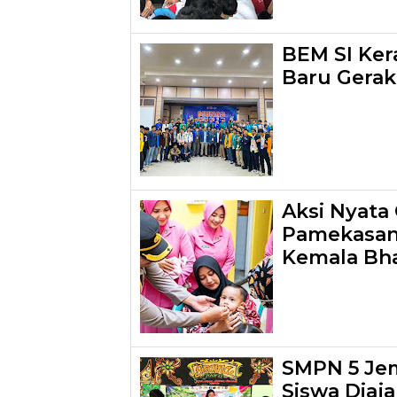
BEM SI Ker
Baru Gera
Aksi Nyata
Pamekasan
Kemala Bh
SMPN 5 Je
Siswa Diaj