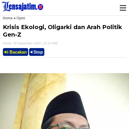
Home
»
Opini
M
Krisis Ekologi, Oligarki dan Arah Politik
e
Gen-Z
Kamis, 26 September 2024 | 10.24 WIB
n
Bacakan
Stop
u