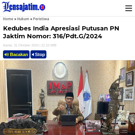
Home
»
Hukum
»
Peristiwa
M
Kedubes India Apresiasi Putusan PN
e
Jaktim Nomor: 316/Pdt.G/2024
Kamis, 31 Oktober 2024 | 22.10 WIB
n
Bacakan
Stop
u