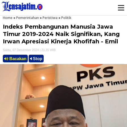
Home
»
Pemerintahan
»
Peristiwa
»
Politik
M
Indeks Pembangunan Manusia Jawa
e
Timur 2019-2024 Naik Signifikan, Kang
Irwan Apresiasi Kinerja Khofifah - Emil
n
Sabtu, 07 Desember 2024 | 21.35 WIB
u
Bacakan
Stop