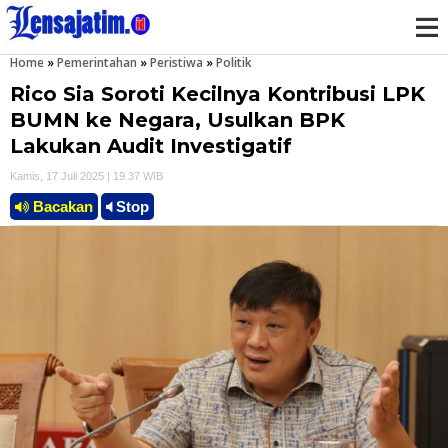
Home
»
Pemerintahan
»
Peristiwa
»
Politik
M
Rico Sia Soroti Kecilnya Kontribusi LPK
e
BUMN ke Negara, Usulkan BPK
Lakukan Audit Investigatif
n
Kamis, 17 Juli 2025 | 19.37 WIB
u
Bacakan
Stop