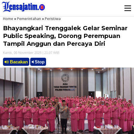
Home
»
Pemerintahan
»
Peristiwa
M
Bhayangkari Trenggalek Gelar Seminar
e
Public Speaking, Dorong Perempuan
Tampil Anggun dan Percaya Diri
n
Kamis, 06 November 2025 | 21.07 WIB
u
Bacakan
Stop