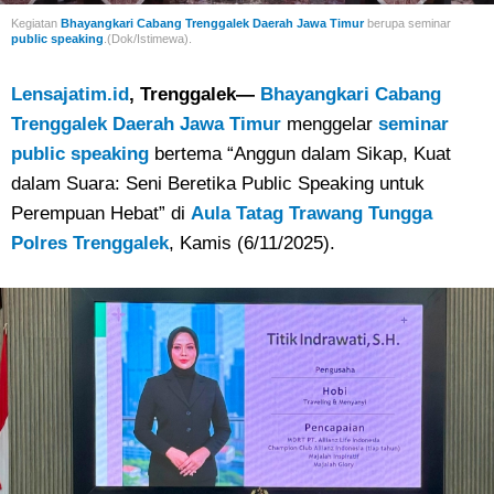
Kegiatan
Bhayangkari Cabang Trenggalek
Daerah Jawa Timur
berupa seminar
public speaking
.(Dok/Istimewa).
Lensajatim.id
, Trenggalek—
Bhayangkari Cabang
Trenggalek Daerah Jawa Timur
menggelar
seminar
public speaking
bertema “Anggun dalam Sikap, Kuat
dalam Suara: Seni Beretika Public Speaking untuk
Perempuan Hebat” di
Aula Tatag Trawang Tungga
Polres Trenggalek
, Kamis (6/11/2025).