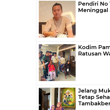
Pendiri No 
Meninggal
Kodim Pame
Ratusan W
Jelang Mu
Tetap Sehat
Tambakber