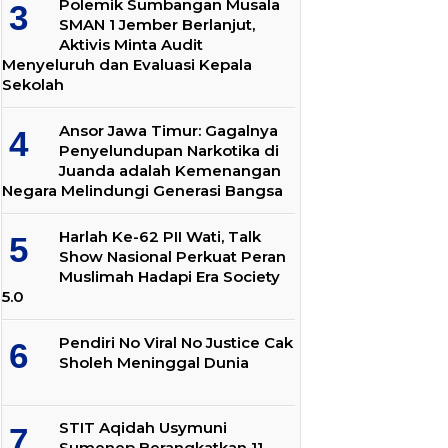
Polemik Sumbangan Musala
SMAN 1 Jember Berlanjut,
Aktivis Minta Audit
Menyeluruh dan Evaluasi Kepala
Sekolah
Ansor Jawa Timur: Gagalnya
Penyelundupan Narkotika di
Juanda adalah Kemenangan
Negara Melindungi Generasi Bangsa
Harlah Ke-62 PII Wati, Talk
Show Nasional Perkuat Peran
Muslimah Hadapi Era Society
5.0
Pendiri No Viral No Justice Cak
Sholeh Meninggal Dunia
STIT Aqidah Usymuni
Sumenep Berangkatkan 11