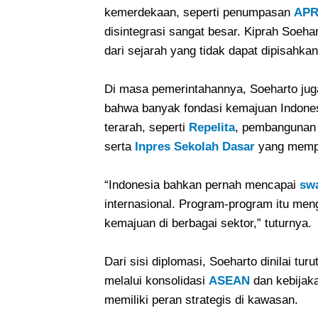
kemerdekaan, seperti penumpasan
AP
disintegrasi sangat besar. Kiprah Soeha
dari sejarah yang tidak dapat dipisahkan
Di masa pemerintahannya, Soeharto jug
bahwa banyak fondasi kemajuan Indones
terarah, seperti
Repelita
, pembangunan j
serta
Inpres Sekolah Dasar
yang memper
“Indonesia bahkan pernah mencapai
sw
internasional. Program-program itu m
kemajuan di berbagai sektor,” tuturnya.
Dari sisi diplomasi, Soeharto dinilai tur
melalui konsolidasi
ASEAN
dan kebijaka
memiliki peran strategis di kawasan.