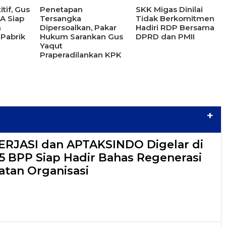
tif, Gus
Penetapan
SKK Migas Dinilai
BA Siap
Tersangka
Tidak Berkomitmen
m
Dipersoalkan, Pakar
Hadiri RDP Bersama
 Pabrik
Hukum Sarankan Gus
DPRD dan PMII
Yaqut
Praperadilankan KPK
+
PERJASI dan APTAKSINDO Digelar di
15 BPP Siap Hadir Bahas Regenerasi
tan Organisasi