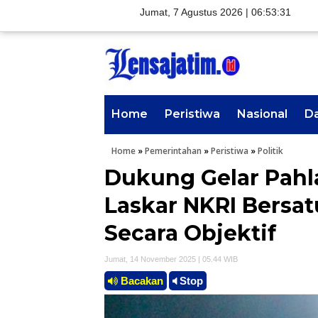
Jumat, 7 Agustus 2026 |
06:53:32
Home
Peristiwa
Nasional
D
Home
»
Pemerintahan
»
Peristiwa
»
Politik
Dukung Gelar Pahl
Laskar NKRI Bersat
Secara Objektif
Jumat, 14 November 2025 | 05.44 WIB
Bacakan
Stop