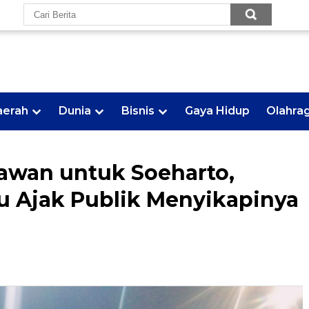
aerah
Dunia
Bisnis
Gaya Hidup
Olahra
awan untuk Soeharto,
u Ajak Publik Menyikapinya