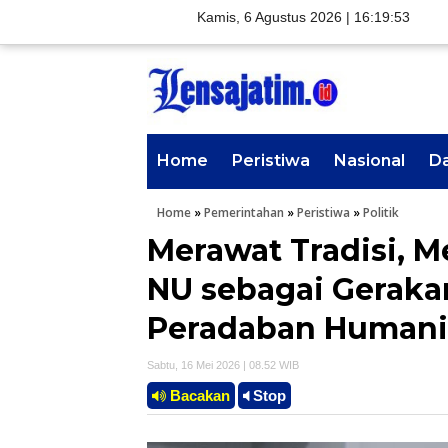
Kamis, 6 Agustus 2026 |
16:19:54
Home
Peristiwa
Nasional
D
Home
»
Pemerintahan
»
Peristiwa
»
Politik
Merawat Tradisi, 
NU sebagai Geraka
Peradaban Humani
Sabtu, 16 Mei 2026 | 08.52 WIB
Bacakan
Stop