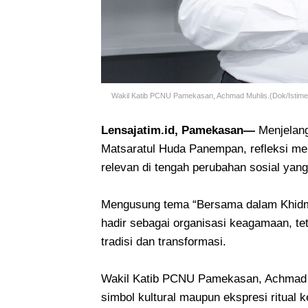
Wakil Katib PCNU Pamekasan, Achmad Muhlis.(Dok/Istime
Lensajatim.id, Pamekasan—
Menjelan
Matsaratul Huda Panempan, refleksi men
relevan di tengah perubahan sosial yan
Mengusung tema “Bersama dalam Khidma
hadir sebagai organisasi keagamaan, tet
tradisi dan transformasi.
Wakil Katib PCNU Pamekasan, Achmad 
simbol kultural maupun ekspresi ritual