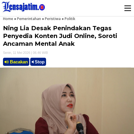
Home
»
Pemerintahan
»
Peristiwa
»
Politik
M
Ning Lia Desak Penindakan Tegas
e
Penyedia Konten Judi Online, Soroti
Ancaman Mental Anak
n
Senin, 11 Mei 2026 | 06.46 WIB
u
Bacakan
Stop