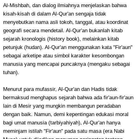
Al-Mishbah, dan dialog ilmiahnya menjelaskan bahwa
kisah-kisah di dalam Al-Qur'an sengaja tidak
menyebutkan nama asli tokoh, tanggal, atau koordinat
geografi secara mendetail. Al-Qur'an bukanlah kitab
sejarah kronologis (history book), melainkan kitab
petunjuk (hudan). Al-Qur'an menggunakan kata "Fir'aun"
sebagai arketipe atau simbol karakter kesombongan
manusia yang mencapai puncaknya (mengaku sebagai
tuhan).
Menurut para mufassir, Al-Qur'an dan Hadis tidak
bermaksud menghapus sejarah bahwa ada fir'aun-fir'aun
lain di Mesir yang mungkin membangun peradaban
dengan baik. Namun, demi kepentingan edukasi moral
bagi umat manusia (tarbiyahiyah), Al-Qur'an hanya
meminjam istilah "Fir'aun" pada satu masa (era Nabi