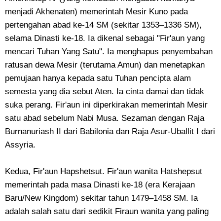
menjadi Akhenaten) memerintah Mesir Kuno pada
pertengahan abad ke-14 SM (sekitar 1353–1336 SM),
selama Dinasti ke-18. Ia dikenal sebagai "Fir'aun yang
mencari Tuhan Yang Satu". Ia menghapus penyembahan
ratusan dewa Mesir (terutama Amun) dan menetapkan
pemujaan hanya kepada satu Tuhan pencipta alam
semesta yang dia sebut Aten. Ia cinta damai dan tidak
suka perang. Fir'aun ini diperkirakan memerintah Mesir
satu abad sebelum Nabi Musa. Sezaman dengan Raja
Burnanuriash II dari Babilonia dan Raja Asur-Uballit I dari
Assyria.
Kedua, Fir'aun Hapshetsut. Fir'aun wanita Hatshepsut
memerintah pada masa Dinasti ke-18 (era Kerajaan
Baru/New Kingdom) sekitar tahun 1479–1458 SM. Ia
adalah salah satu dari sedikit Firaun wanita yang paling