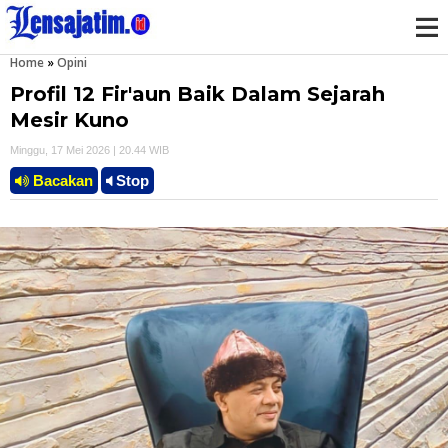
Home
»
Opini
M
Profil 12 Fir'aun Baik Dalam Sejarah
e
Mesir Kuno
Minggu, 17 Mei 2026 | 20.44 WIB
n
Bacakan
Stop
u