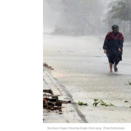
Ilustrasi Hujan Disertai Angin Kencang. (Dok/Istimewa).