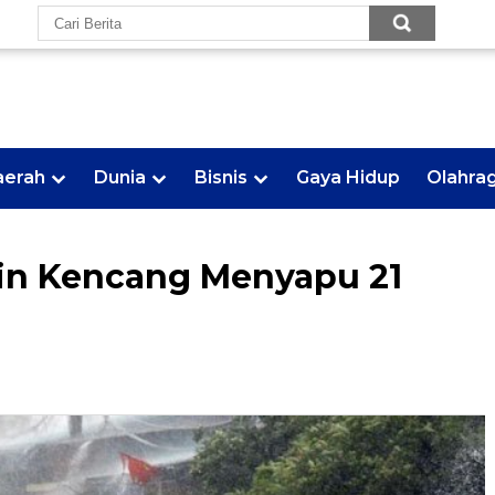
aerah
Dunia
Bisnis
Gaya Hidup
Olahra
gin Kencang Menyapu 21