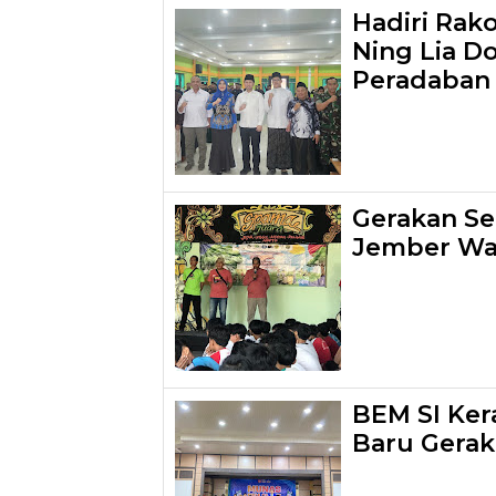
Hadiri Rak
Ning Lia D
Peradaban 
Gerakan S
Jember Wa
BEM SI Ker
Baru Gera