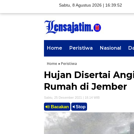
Sabtu, 8 Agustus 2026 |
16:39:53
Home
Peristiwa
Nasional
D
Home
»
Peristiwa
Hujan Disertai An
Rumah di Jember
Sabtu, 25 Desember 2021 | 18.14 WIB
Bacakan
Stop