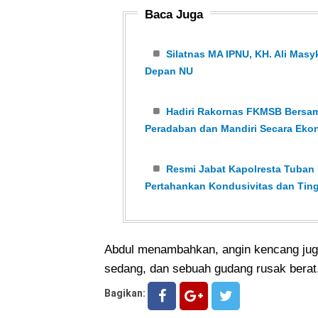
Baca Juga
Silatnas MA IPNU, KH. Ali Ma
Depan NU
Hadiri Rakornas FKMSB Bersam
Peradaban dan Mandiri Secara Eko
Resmi Jabat Kapolresta Tuban P
Pertahankan Kondusivitas dan Tin
Abdul menambahkan, angin kencang jug
sedang, dan sebuah gudang rusak berat.
Bagikan: