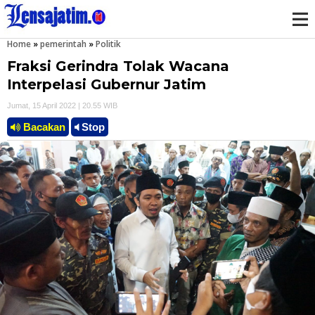
Home
»
pemerintah
»
Politik
M
Fraksi Gerindra Tolak Wacana
e
Interpelasi Gubernur Jatim
Jumat, 15 April 2022 | 20.55 WIB
n
Bacakan
Stop
u