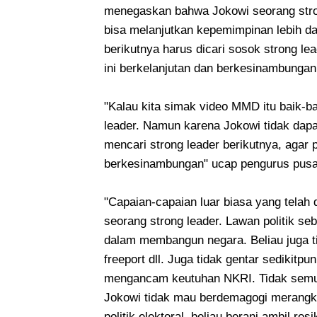
menegaskan bahwa Jokowi seorang strong
bisa melanjutkan kepemimpinan lebih d
berikutnya harus dicari sosok strong 
ini berkelanjutan dan berkesinambungan
"Kalau kita simak video MMD itu baik-b
leader. Namun karena Jokowi tidak dapat
mencari strong leader berikutnya, agar 
berkesinambungan" ucap pengurus pusat
"Capaian-capaian luar biasa yang telah 
seorang strong leader. Lawan politik se
dalam membangun negara. Beliau juga t
freeport dll. Juga tidak gentar sediki
mengancam keutuhan NKRI. Tidak semua
Jokowi tidak mau berdemagogi merangk
politik elektoral, beliau berani ambil 