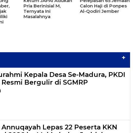
Jong
Ketum JAPAI Adukan
Pelepasan 65 Jemaah
ber,
Pria Berinisial M,
Calon Haji di Ponpes
jak
Ternyata Ini
Al-Qodiri Jember
iki
Masalahnya
ni
+
turahmi Kepala Desa Se-Madura, PKDI
6 Resmi Bergulir di SGMRP
n
s Annuqayah Lepas 22 Peserta KKN