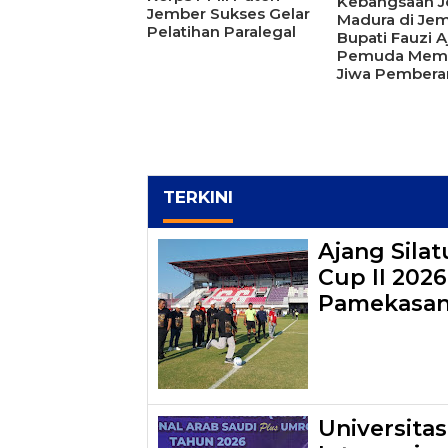
Kebangsaan 
Jember Sukses Gelar
Madura di Jem
Pelatihan Paralegal
Bupati Fauzi A
Pemuda Memil
Jiwa Pembera
TERKINI
Ajang Sila
Cup II 202
Pamekasa
Universita