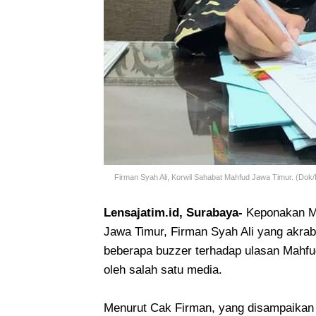
Firman Syah Ali, Korwil Sahabat Mahfud Jawa Timur. (Dok/
Lensajatim.id, Surabaya-
Keponakan M
Jawa Timur, Firman Syah Ali yang akrab 
beberapa buzzer terhadap ulasan Mahfu
oleh salah satu media.
Menurut Cak Firman, yang disampaikan 