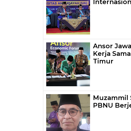
Internasio
Ansor Jawa 
Kerja Sama
Timur
Muzammil S
PBNU Berj