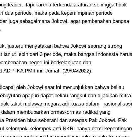
 leader. Tapi karena terkendala aturan sehingga tidak
ari dua periode, maka pada kepemimpinan periode
leader juga sebagaimana Jokowi, agar pembenahan bangsa
.
aik, justeru menyatakan bahwa Jokowi seorang strong
 lanjut lebih dari 3 periode, maka bangsa Indonesia harus
pembenahan negeri ini berkelanjutan dan
 ADP IKA PMII ini. Jumat, (29/04/2022).
dicapai oleh Jokowi saat ini menunjukkan bahwa beliau
bebuyutan apapun dapat beliau rangkul dan dijadikan mitra
idak takut melawan negara adi kuasa dalam nasionalisasi
tpun dalam membubarkan ormas-ormas radikal yang
 Presiden bisa seberani dan setegas Pak Jokowi. Pak
ul kelompok-kelompok anti NKRI hanya demi kepentingan
resiko apapun melawan dan menghajar sekutu-sekutu teroris