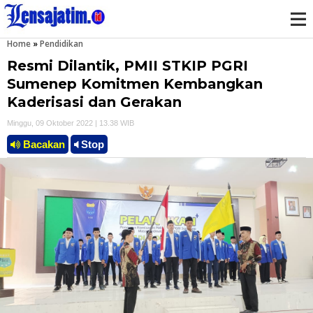
Home
»
Pendidikan
M
Resmi Dilantik, PMII STKIP PGRI
e
Sumenep Komitmen Kembangkan
Kaderisasi dan Gerakan
n
Minggu, 09 Oktober 2022 | 13.38 WIB
u
Bacakan
Stop