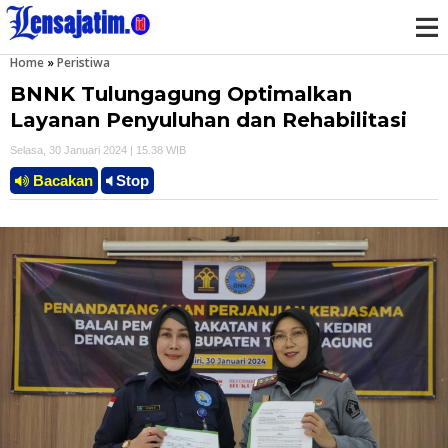
Home
»
Peristiwa
M
BNNK Tulungagung Optimalkan
e
Layanan Penyuluhan dan Rehabilitasi
Selasa, 30 Januari 2024 | 15.38 WIB
n
Bacakan
Stop
u