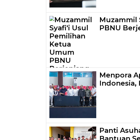
Muzammil S
PBNU Berj
Menpora Ap
Indonesia,
Panti Asuh
Bantuan S