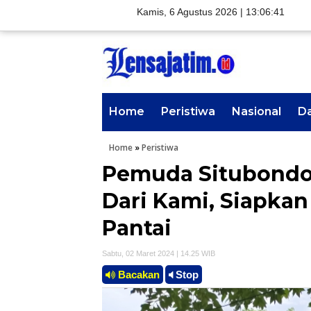
Kamis, 6 Agustus 2026 |
13:06:42
Home
Peristiwa
Nasional
D
Home
»
Peristiwa
Pemuda Situbondo 
Dari Kami, Siapkan
Pantai
Sabtu, 02 Maret 2024 | 14.25 WIB
Bacakan
Stop