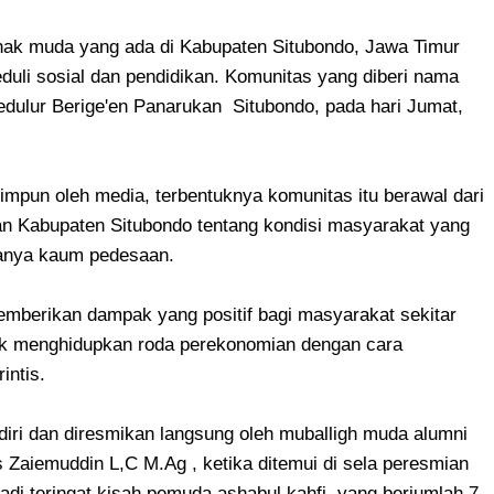
ak muda yang ada di Kabupaten Situbondo, Jawa Timur
uli sosial dan pendidikan. Komunitas yang diberi nama
 Sedulur Berige'en Panarukan Situbondo, pada hari Jumat,
impun oleh media, terbentuknya komunitas itu berawal dari
an Kabupaten Situbondo tentang kondisi masyarakat yang
manya kaum pedesaan.
mberikan dampak yang positif bagi masyarakat sekitar
uk menghidupkan roda perekonomian dengan cara
intis.
iri dan diresmikan langsung oleh muballigh muda alumni
s Zaiemuddin L,C M.Ag , ketika ditemui di sela peresmian
di teringat kisah pemuda ashabul kahfi yang berjumlah 7