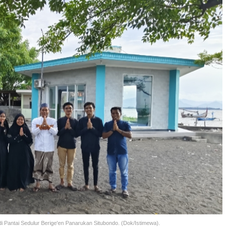
 Pantai Sedulur Berige'en Panarukan Situbondo. (Dok/Istimewa).