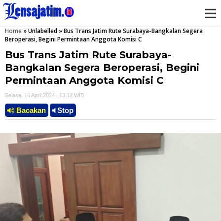
Home
»
Unlabelled
»
Bus Trans Jatim Rute Surabaya-Bangkalan Segera
M
Beroperasi, Begini Permintaan Anggota Komisi C
Bus Trans Jatim Rute Surabaya-
e
Bangkalan Segera Beroperasi, Begini
n
Permintaan Anggota Komisi C
Selasa, 16 April 2024 | 13.12 WIB
u
Bacakan
Stop