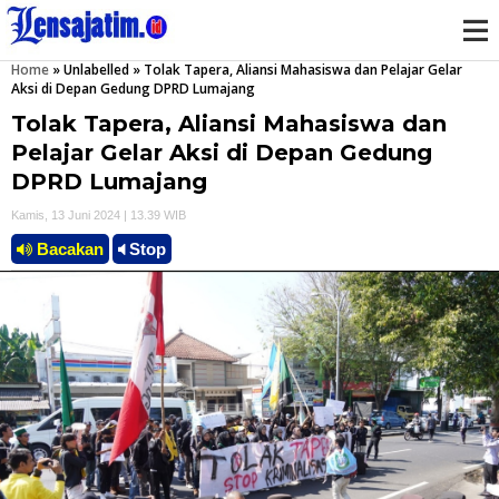
Home
»
Unlabelled
»
Tolak Tapera, Aliansi Mahasiswa dan Pelajar Gelar
M
Aksi di Depan Gedung DPRD Lumajang
Tolak Tapera, Aliansi Mahasiswa dan
e
Pelajar Gelar Aksi di Depan Gedung
n
DPRD Lumajang
Kamis, 13 Juni 2024 | 13.39 WIB
u
Bacakan
Stop