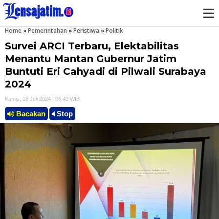
Home
»
Pemerintahan
»
Peristiwa
»
Politik
M
Survei ARCI Terbaru, Elektabilitas
e
Menantu Mantan Gubernur Jatim
Buntuti Eri Cahyadi di Pilwali Surabaya
n
2024
u
Kamis, 18 Juli 2024 | 06.49 WIB
Bacakan
Stop