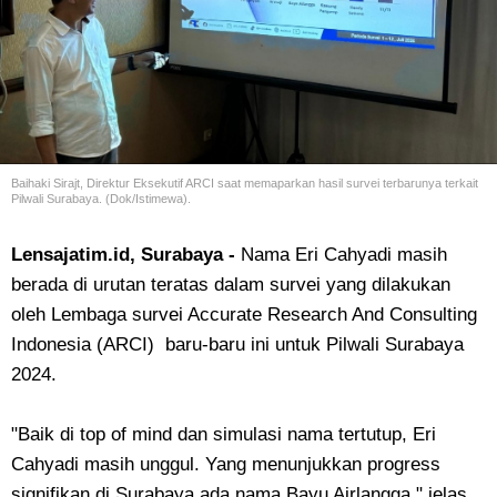
Baihaki Sirajt, Direktur Eksekutif ARCI saat memaparkan hasil survei terbarunya terkait
Pilwali Surabaya. (Dok/Istimewa).
Lensajatim.id, Surabaya -
Nama Eri Cahyadi masih
berada di urutan teratas dalam survei yang dilakukan
oleh Lembaga survei Accurate Research And Consulting
Indonesia (ARCI) baru-baru ini untuk Pilwali Surabaya
2024.
"Baik di top of mind dan simulasi nama tertutup, Eri
Cahyadi masih unggul. Yang menunjukkan progress
signifikan di Surabaya ada nama Bayu Airlangga," jelas