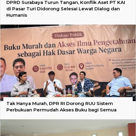
DPRD Surabaya Turun Tangan, Konflik Aset PT KAI
di Pasar Turi Didorong Selesai Lewat Dialog dan
Humanis
Tak Hanya Murah, DPR RI Dorong RUU Sistem
Perbukuan Permudah Akses Buku bagi Semua