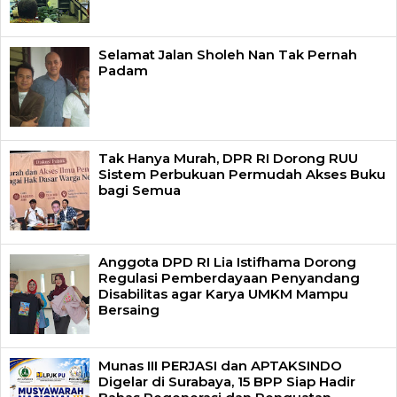
Selamat Jalan Sholeh Nan Tak Pernah
Padam
Tak Hanya Murah, DPR RI Dorong RUU
Sistem Perbukuan Permudah Akses Buku
bagi Semua
Anggota DPD RI Lia Istifhama Dorong
Regulasi Pemberdayaan Penyandang
Disabilitas agar Karya UMKM Mampu
Bersaing
Munas III PERJASI dan APTAKSINDO
Digelar di Surabaya, 15 BPP Siap Hadir