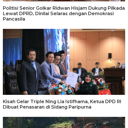
Politisi Senior Golkar Ridwan Hisjam Dukung Pilkada
Lewat DPRD, Dinilai Selaras dengan Demokrasi
Pancasila
Kisah Gelar Triple Ning Lia Istifhama, Ketua DPD RI
Dibuat Penasaran di Sidang Paripurna