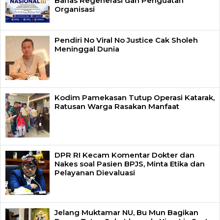
Bahas Regenerasi dan Penguatan
Organisasi
Pendiri No Viral No Justice Cak Sholeh
Meninggal Dunia
Kodim Pamekasan Tutup Operasi Katarak,
Ratusan Warga Rasakan Manfaat
DPR RI Kecam Komentar Dokter dan
Nakes soal Pasien BPJS, Minta Etika dan
Pelayanan Dievaluasi
Jelang Muktamar NU, Bu Mun Bagikan