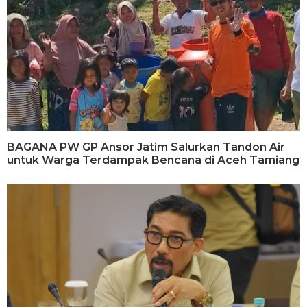
BAGANA PW GP Ansor Jatim Salurkan Tandon Air
untuk Warga Terdampak Bencana di Aceh Tamiang