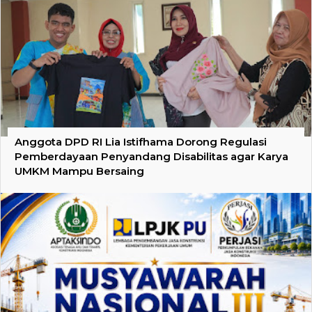
Anggota DPD RI Lia Istifhama Dorong Regulasi
Pemberdayaan Penyandang Disabilitas agar Karya
UMKM Mampu Bersaing