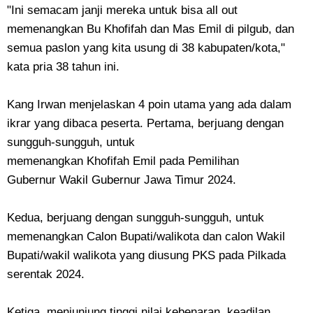
"Ini semacam janji mereka untuk bisa all out
memenangkan Bu Khofifah dan Mas Emil di pilgub, dan
semua paslon yang kita usung di 38 kabupaten/kota,"
kata pria 38 tahun ini.
Kang Irwan menjelaskan 4 poin utama yang ada dalam
ikrar yang dibaca peserta. Pertama, berjuang dengan
sungguh-sungguh, untuk
memenangkan Khofifah Emil pada Pemilihan
Gubernur Wakil Gubernur Jawa Timur 2024.
Kedua, berjuang dengan sungguh-sungguh, untuk
memenangkan Calon Bupati/walikota dan calon Wakil
Bupati/wakil walikota yang diusung PKS pada Pilkada
serentak 2024.
Ketiga, menjunjung tinggi nilai kebenaran, keadilan,