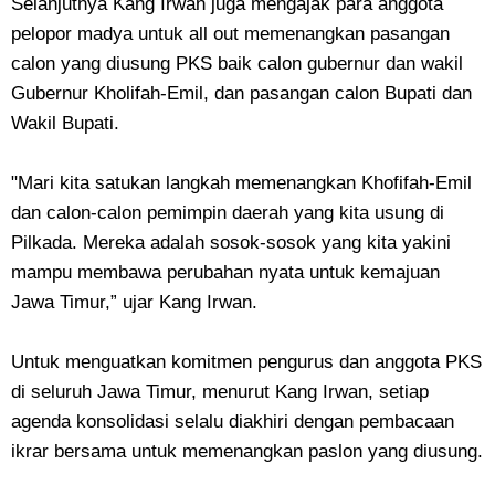
Selanjutnya Kang Irwan juga mengajak para anggota
pelopor madya untuk all out memenangkan pasangan
calon yang diusung PKS baik calon gubernur dan wakil
Gubernur Kholifah-Emil, dan pasangan calon Bupati dan
Wakil Bupati.
"Mari kita satukan langkah memenangkan Khofifah-Emil
dan calon-calon pemimpin daerah yang kita usung di
Pilkada. Mereka adalah sosok-sosok yang kita yakini
mampu membawa perubahan nyata untuk kemajuan
Jawa Timur,” ujar Kang Irwan.
Untuk menguatkan komitmen pengurus dan anggota PKS
di seluruh Jawa Timur, menurut Kang Irwan, setiap
agenda konsolidasi selalu diakhiri dengan pembacaan
ikrar bersama untuk memenangkan paslon yang diusung.