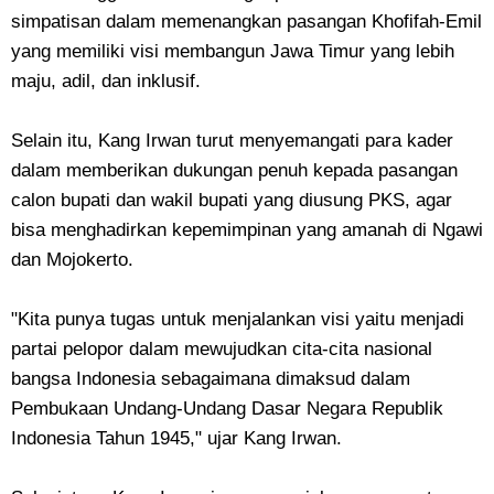
simpatisan dalam memenangkan pasangan Khofifah-Emil
yang memiliki visi membangun Jawa Timur yang lebih
maju, adil, dan inklusif.
Selain itu, Kang Irwan turut menyemangati para kader
dalam memberikan dukungan penuh kepada pasangan
calon bupati dan wakil bupati yang diusung PKS, agar
bisa menghadirkan kepemimpinan yang amanah di Ngawi
dan Mojokerto.
"Kita punya tugas untuk menjalankan visi yaitu menjadi
partai pelopor dalam mewujudkan cita-cita nasional
bangsa Indonesia sebagaimana dimaksud dalam
Pembukaan Undang-Undang Dasar Negara Republik
Indonesia Tahun 1945," ujar Kang Irwan.