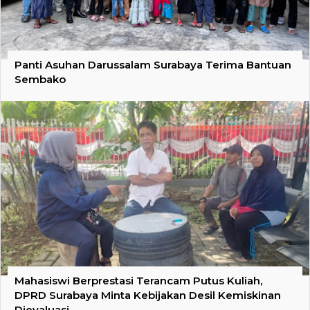
Panti Asuhan Darussalam Surabaya Terima Bantuan
Sembako
Mahasiswi Berprestasi Terancam Putus Kuliah,
DPRD Surabaya Minta Kebijakan Desil Kemiskinan
Dievaluasi