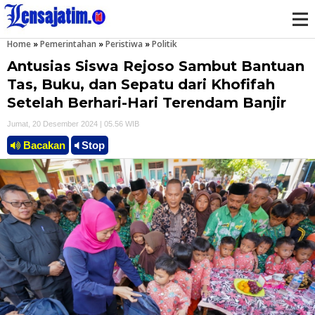
Home
»
Pemerintahan
»
Peristiwa
»
Politik
M
Antusias Siswa Rejoso Sambut Bantuan
e
Tas, Buku, dan Sepatu dari Khofifah
Setelah Berhari-Hari Terendam Banjir
n
Jumat, 20 Desember 2024 | 05.56 WIB
u
Bacakan
Stop