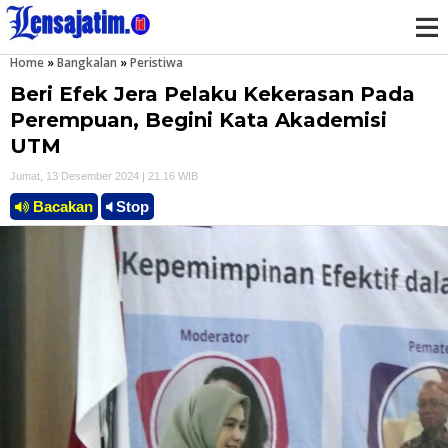
Home
»
Bangkalan
»
Peristiwa
M
Beri Efek Jera Pelaku Kekerasan Pada
e
Perempuan, Begini Kata Akademisi
UTM
n
Jumat, 13 Desember 2024 | 21.16 WIB
u
Bacakan
Stop