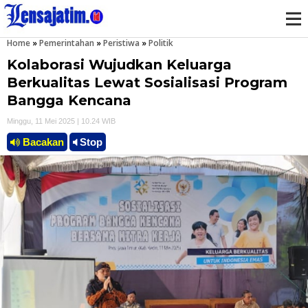
Home
»
Pemerintahan
»
Peristiwa
»
Politik
M
Kolaborasi Wujudkan Keluarga
e
Berkualitas Lewat Sosialisasi Program
Bangga Kencana
n
Minggu, 11 Mei 2025 | 10.24 WIB
u
Bacakan
Stop