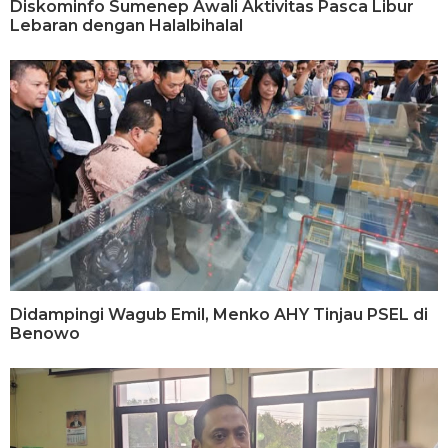
Diskominfo Sumenep Awali Aktivitas Pasca Libur
Lebaran dengan Halalbihalal
Didampingi Wagub Emil, Menko AHY Tinjau PSEL di
Benowo