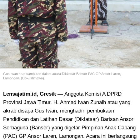
Gus Iwan saat sambutan dalam acara Diklatsar Banser PAC GP Ansor Laren,
Lamongan. (Dok/Istimewa).
Lensajatim.id, Gresik —
Anggota Komisi A DPRD
Provinsi Jawa Timur, H. Ahmad Iwan Zunaih atau yang
akrab disapa Gus Iwan, menghadiri pembukaan
Pendidikan dan Latihan Dasar (Diklatsar) Barisan Ansor
Serbaguna (Banser) yang digelar Pimpinan Anak Cabang
(PAC) GP Ansor Laren, Lamongan. Acara ini berlangsung