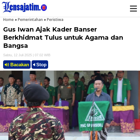
Home
»
Pemerintahan
»
Peristiwa
M
Gus Iwan Ajak Kader Banser
e
Berkhidmat Tulus untuk Agama dan
Bangsa
n
Sabtu, 12 Juli 2025 | 07.02 WIB
u
Bacakan
Stop