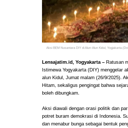
Aksi BEM Nusantara DIY di Alun-Alun Kidul, Yogjakarta.(Do
Lensajatim.id, Yogyakarta –
Ratusan m
Istimewa Yogyakarta (DIY) menggelar aks
alun Kidul, Jumat malam (26/9/2025). Ak
Hitam, sekaligus pengingat bahwa seja
boleh dibungkam.
Aksi diawali dengan orasi politik dan p
potret buram demokrasi di Indonesia. Su
dan menabur bunga sebagai bentuk pen