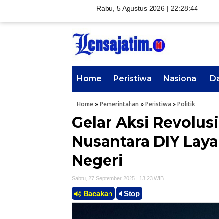
Rabu, 5 Agustus 2026 |
22:28:45
Home
Peristiwa
Nasional
D
Home
»
Pemerintahan
»
Peristiwa
»
Politik
Gelar Aksi Revolus
Nusantara DIY Lay
Negeri
Sabtu, 27 September 2025 | 13.23 WIB
Bacakan
Stop