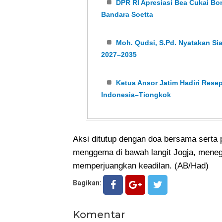
DPR RI Apresiasi Bea Cukai Bo
Bandara Soetta
Moh. Qudsi, S.Pd. Nyatakan Si
2027–2035
Ketua Ansor Jatim Hadiri Rese
Indonesia–Tiongkok
Aksi ditutup dengan doa bersama serta 
menggema di bawah langit Jogja, mene
memperjuangkan keadilan. (AB/Had)
Bagikan:
Komentar