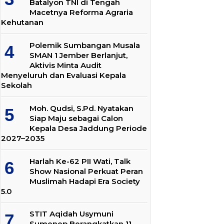
Batalyon TNI di Tengah
Macetnya Reforma Agraria
Kehutanan
Polemik Sumbangan Musala
SMAN 1 Jember Berlanjut,
Aktivis Minta Audit
Menyeluruh dan Evaluasi Kepala
Sekolah
Moh. Qudsi, S.Pd. Nyatakan
Siap Maju sebagai Calon
Kepala Desa Jaddung Periode
2027–2035
Harlah Ke-62 PII Wati, Talk
Show Nasional Perkuat Peran
Muslimah Hadapi Era Society
5.0
STIT Aqidah Usymuni
Sumenep Berangkatkan 11