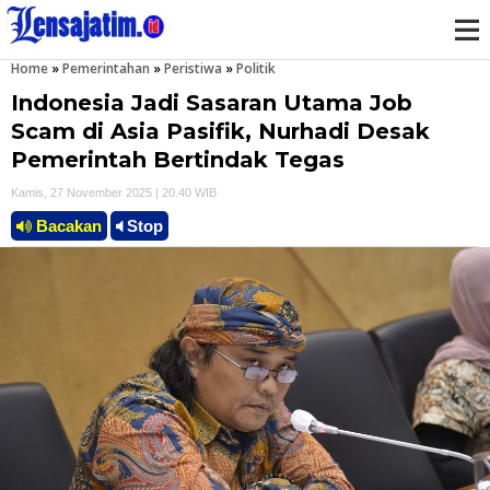
Home
»
Pemerintahan
»
Peristiwa
»
Politik
M
Indonesia Jadi Sasaran Utama Job
e
Scam di Asia Pasifik, Nurhadi Desak
Pemerintah Bertindak Tegas
n
Kamis, 27 November 2025 | 20.40 WIB
u
Bacakan
Stop