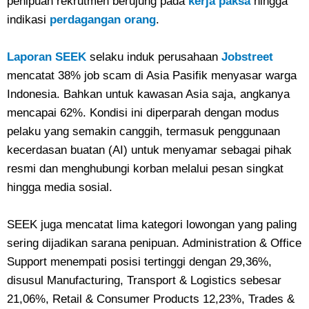
penipuan rekrutmen berujung pada
kerja paksa
hingga
indikasi
perdagangan orang
.
Laporan SEEK
selaku induk perusahaan
Jobstreet
mencatat 38% job scam di Asia Pasifik menyasar warga
Indonesia. Bahkan untuk kawasan Asia saja, angkanya
mencapai 62%. Kondisi ini diperparah dengan modus
pelaku yang semakin canggih, termasuk penggunaan
kecerdasan buatan (AI) untuk menyamar sebagai pihak
resmi dan menghubungi korban melalui pesan singkat
hingga media sosial.
SEEK juga mencatat lima kategori lowongan yang paling
sering dijadikan sarana penipuan. Administration & Office
Support menempati posisi tertinggi dengan 29,36%,
disusul Manufacturing, Transport & Logistics sebesar
21,06%, Retail & Consumer Products 12,23%, Trades &